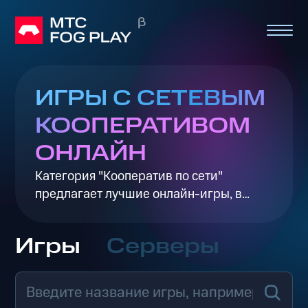
ИГРЫ С СЕТЕВЫМ
КООПЕРАТИВОМ
ОНЛАЙН
Категория "Кооператив по сети"
предлагает лучшие онлайн-игры, в
которых вы можете играть вместе с
друзьями или случайными игроками
Игры
Серверы
через интернет. В этих играх акцент
сделан на командное взаимодействие,
где важно сотрудничество, чтобы
преодолеть сложные миссии и