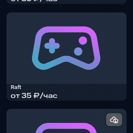
Ready or Not
Raft
от 35 ₽/час
Raft