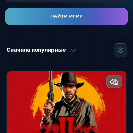
сражения. Играть в кооператив по сети
— это шанс объединить усилия с
НАЙТИ ИГРУ
другими игроками для достижения
общих целей. В этой категории вы
найдёте игры разных жанров: от
экшенов и шутеров до ролевых игр и
Сначала популярные
стратегий, каждая из которых
предоставляет уникальный опыт. Игры
кооперативного типа идеально
подходят для тех, кто хочет испытать
яркие эмоции, исследовать миры и
решать задачи вместе с друзьями или
новыми знакомыми.