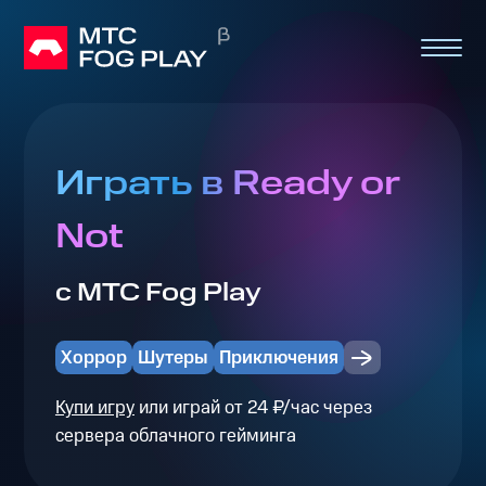
Играть в Ready or
Not
с МТС Fog Play
Хоррор
Шутеры
Приключения
Купи игру
или играй от 24 ₽/час через
сервера облачного гейминга