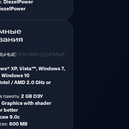
к:
DiezelPower
iezelPower
мные
вания
ЛЬНЫЕ
РЕКОМЕНДУЕМЫЕ
ws® XP, Vista™, Windows 7,
 Windows 10
Intel / AMD 2.0 GHz or
я память:
2 GB ОЗУ
:
Graphics with shader
r better
сии 9.0c
ске:
600 MB