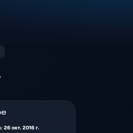
о
ре
а:
26 окт. 2016 г.