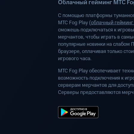
Облачный гейминг МТС Fog
С помощью платформы туманног
МТС Fog Play (
облачный гейминг
сможешь подключаться к игров
мерчантов, чтобы играть в самы
популярные новинки на слабом П
браузере, оплачивая только сто
игрового часа.
МТС Fog Play обеспечивает техн
возможность подключения к иг
серверам мерчантов для доступа
Серверы предоставляются мерч