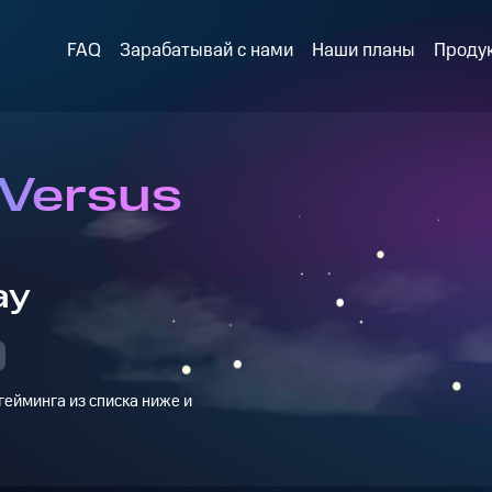
FAQ
Зарабатывай с нами
Наши планы
Проду
 Versus
ay
ейминга из списка ниже и