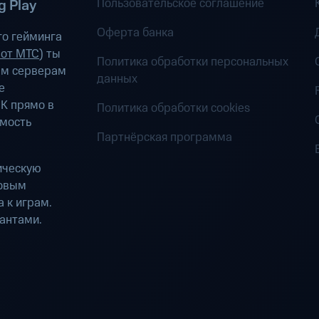
Пользовательское соглашение
 Play
Оферта банка
о гейминга
 от МТС
) ты
Политика обработки персональных
ым серверам
данных
е
К прямо в
Политика обработки cookies
имость
Партнёрская программа
ическую
ровым
 к играм.
антами.