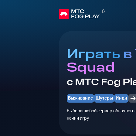
Играть в
Squad
с МТС Fog Pl
Выживание
Шутеры
Инди
Выбери любой сервер облачного г
начни игру