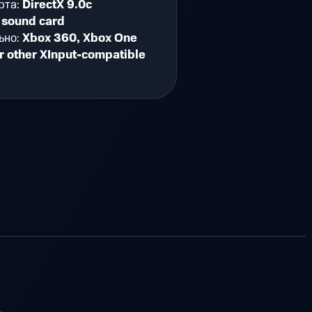
рта:
DirectX 9.0c
 sound card
ьно:
Xbox 360, Xbox One
or other XInput-compatible