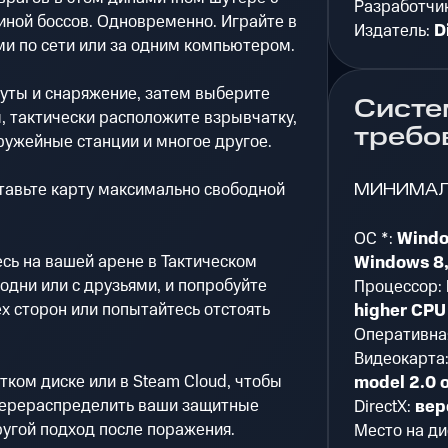
Разработчи
иной боссов. Одновременно. Играйте в
Издатель:
D
ми по сети или за одним компьютером.
буты и снаряжение, затем выберите
Систе
, тактически расположите взрывчатку,
требо
оружейные станции и многое другое.
МИНИМА
тавьте карту максимально свободной
ОС *:
Windo
есь на вашей арене в Тактическом
Windows 8,
одни или с друзьями, и попробуйте
Процессор:
ех сторон или попытайтесь отстоять
higher CPU
Оперативна
Видеокарта
тком диске или в Steam Cloud, чтобы
model 2.0 o
 перераспределить ваши защитные
DirectX:
вер
угой подход после поражения.
Место на ди