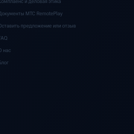
Комплаенс и деловая этика
Документы MTC RemotePlay
Оставить предложение или отзыв
FAQ
О нас
Блог