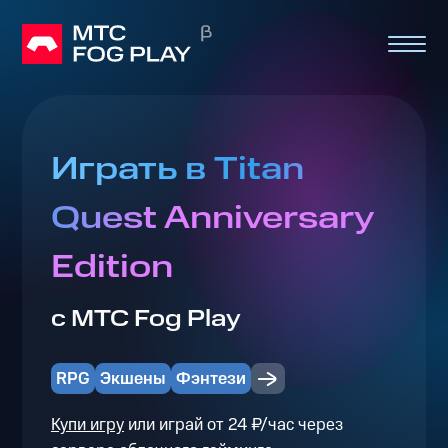
Играть в Titan
Quest Anniversary
Edition
с МТС Fog Play
RPG
Экшены
Фэнтези
Купи игру
или играй от 24 ₽/час через