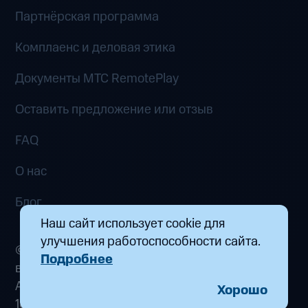
Партнёрская программа
Комплаенс и деловая этика
Документы MTC RemotePlay
Оставить предложение или отзыв
FAQ
О нас
Блог
Наш сайт использует cookie для
улучшения работоспособности сайта.
© 2026 ООО «Маркетплейс распределенных
Подробнее
вычислений». Все права защищены
Адрес: 115432, г. Москва, пр-кт Андропова, д.
Хорошо
18, к. 9 Почта:
fogplay@mts.ru