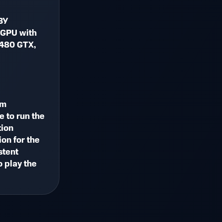
ЗУ
s GPU with
480 GTX,
um
e to run the
tion
ion for the
stent
o play the