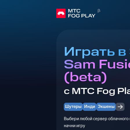
Играть в
Sam Fusi
(beta)
с МТС Fog Pl
Шутеры
Инди
Экшены
Выбери любой сервер облачного г
начни игру