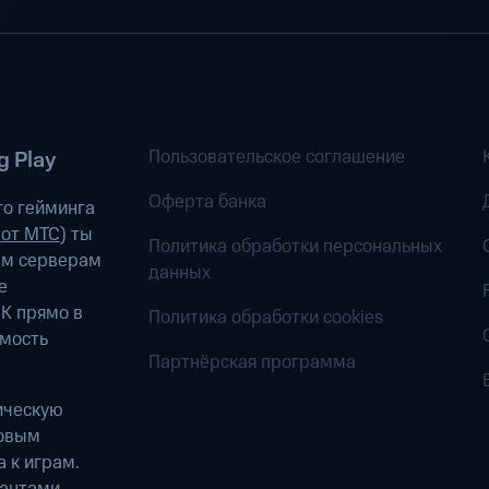
Пользовательское соглашение
 Play
Оферта банка
о гейминга
 от МТС
) ты
Политика обработки персональных
ым серверам
данных
е
К прямо в
Политика обработки cookies
имость
Партнёрская программа
ическую
ровым
 к играм.