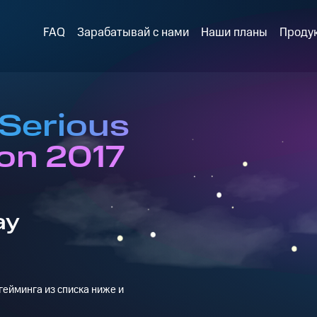
FAQ
Зарабатывай с нами
Наши планы
Проду
 Serious
on 2017
ay
ейминга из списка ниже и