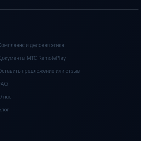
Комплаенс и деловая этика
Документы MTC RemotePlay
Оставить предложение или отзыв
FAQ
О нас
Блог