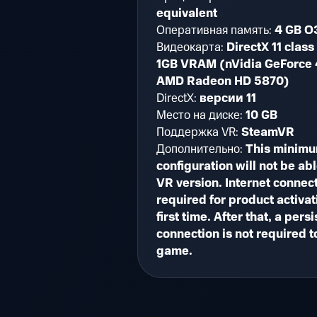
equivalent
Оперативная память:
4 GB О
Видеокарта:
DirectX 11 clas
1GB VRAM (nVidia GeForce 
AMD Radeon HD 5870)
DirectX:
версии 11
Место на диске:
10 GB
Поддержка VR:
SteamVR
Дополнительно:
This minim
configuration will not be abl
VR version. Internet connec
required for product activat
first time. After that, a persi
connection is not required t
game.