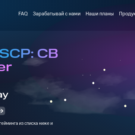
FAQ
Зарабатывай с нами
Наши планы
Проду
 SCP: CB
er
ay
ейминга из списка ниже и