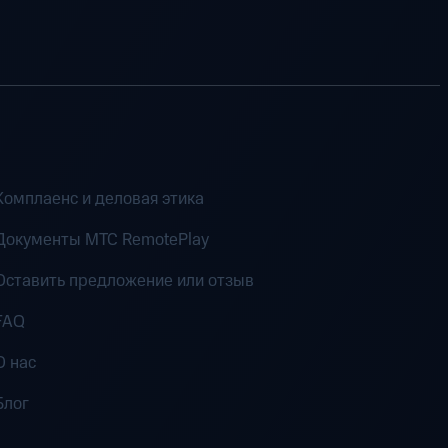
Комплаенс и деловая этика
Документы MTC RemotePlay
Оставить предложение или отзыв
FAQ
О нас
Блог