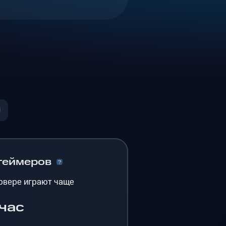
геймеров
рвере играют чаще
час