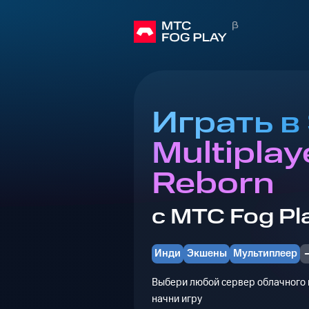
Играть в
Multiplay
Reborn
с МТС Fog Pl
Инди
Экшены
Мультиплеер
Выбери любой сервер облачного г
начни игру