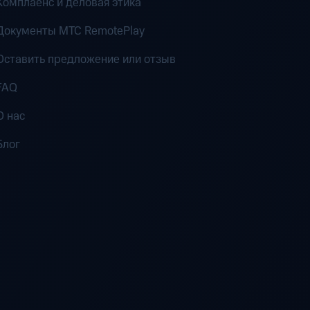
Комплаенс и деловая этика
Документы MTC RemotePlay
Оставить предложение или отзыв
FAQ
О нас
Блог