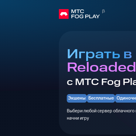
Играть в 
Reloade
с МТС Fog Pl
Экшены
Бесплатные
Одиноч
Выбери любой сервер облачного г
начни игру