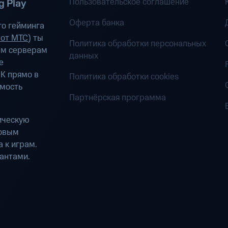
Пользовательское соглашение
 Play
Оферта банка
о гейминга
 от МТС
) ты
Политика обработки персональных
ым серверам
данных
е
К прямо в
Политика обработки cookies
имость
Партнёрская программа
ическую
ровым
 к играм.
антами.