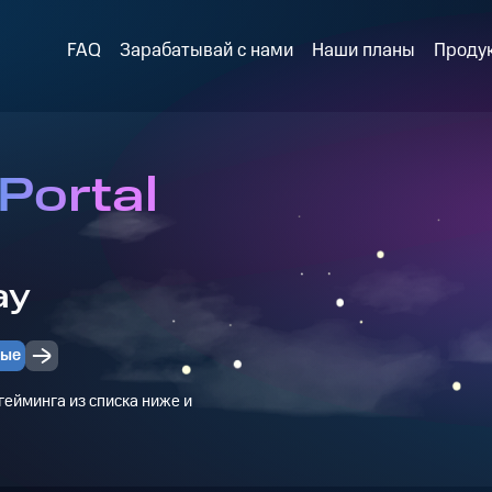
FAQ
Зарабатывай с нами
Наши планы
Проду
Portal
d
ay
ные
ейминга из списка ниже и