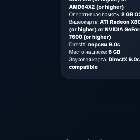
AMD64X2 (or higher)
Оперативная память:
2 GB О
Видеокарта:
ATI Radeon X8
(or higher) or NVIDIA GeFor
7600 (or higher)
DirectX:
версии 9.0c
Место на диске:
6 GB
Звуковая карта:
DirectX 9.0c
compatible