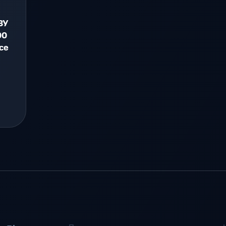
ЗУ
00
ce