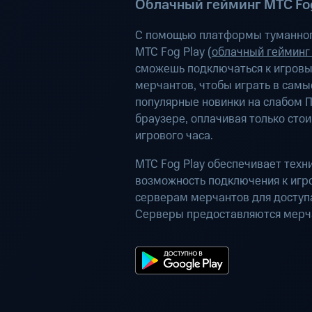
Облачный гейминг МТС Fog
С помощью платформы туманног
МТС Fog Play (
облачный гейминг
сможешь подключаться к игров
мерчантов, чтобы играть в самы
популярные новинки на слабом П
браузере, оплачивая только сто
игрового часа.
МТС Fog Play обеспечивает техн
возможность подключения к иг
серверам мерчантов для доступа
Серверы предоставляются мерч