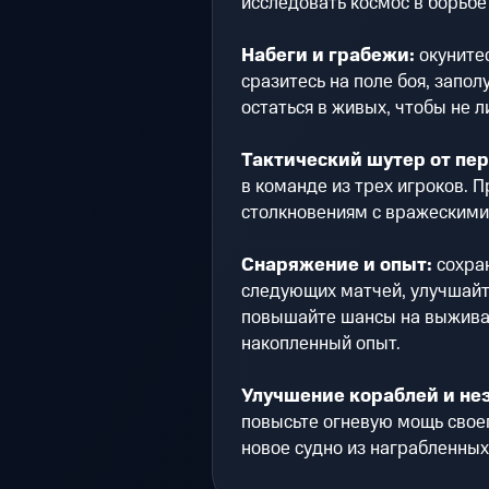
исследовать космос в борьбе
Набеги и грабежи:
окунитес
сразитесь на поле боя, запо
остаться в живых, чтобы не л
Тактический шутер от пер
в команде из трех игроков. 
столкновениям с вражескими
Снаряжение и опыт:
сохран
следующих матчей, улучшай
повышайте шансы на выжива
накопленный опыт.
Улучшение кораблей и не
повысьте огневую мощь своег
новое судно из награбленных