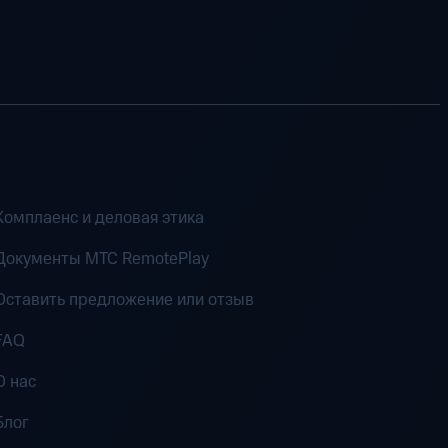
Комплаенс и деловая этика
Документы MTC RemotePlay
Оставить предложение или отзыв
FAQ
О нас
Блог