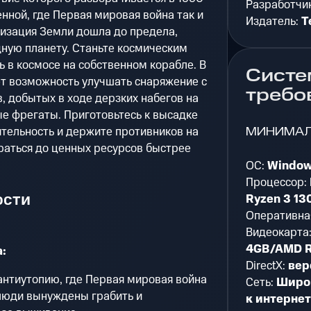
Разработчи
енной, где Первая мировая война так и
Издатель:
T
лизация Земли дошла до предела,
дную планету. Станьте космическим
 в космосе на собственном корабле. В
Систе
ет возможность улучшать снаряжение с
требо
 добытых в ходе дерзких набегов на
 фрегаты. Приготовьтесь к высадке
МИНИМА
ительность и держите противников на
раться до ценных ресурсов быстрее
ОС:
Window
Процессор:
ости
Ryzen 3 13
Оперативна
Видеокарта
4GB/AMD R
:
DirectX:
вер
антиутопию, где Первая мировая война
Сеть:
Широ
 люди вынуждены грабить и
к интерне