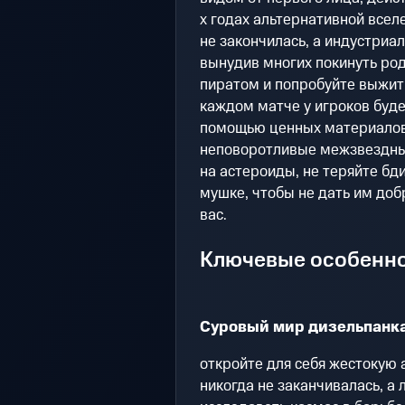
х годах альтернативной всел
не закончилась, а индустриа
вынудив многих покинуть ро
пиратом и попробуйте выжить
каждом матче у игроков буд
помощью ценных материалов,
неповоротливые межзвездные
на астероиды, не теряйте бд
мушке, чтобы не дать им доб
вас.
Ключевые особенн
Суровый мир дизельпанка
откройте для себя жестокую 
никогда не заканчивалась, а