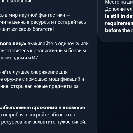
 за выживание.
Место на ди
Дополнител
ь в мир научной фантастики —
is still in 
лучите ценные ресурсы и постарайтесь
requirement
ишиться своих богатств!
before the 
вого лица:
выживайте в одиночку или
Приготовьтесь к реалистичным боевым
 командами и ИИ.
яйте лучшее снаряжение для
те оружие с помощью модификаций и
ние, открывая новые предметы за
забываемые сражения в космосе:
о корабля, постройте абсолютно
 ресурсов или захватите чужое силой.