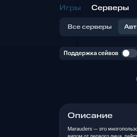
Игры
Серверы
Все серверы
Авт
Поддержка сейвов
Описание
Marauders — это многопользо
видом от первого лица, дейс