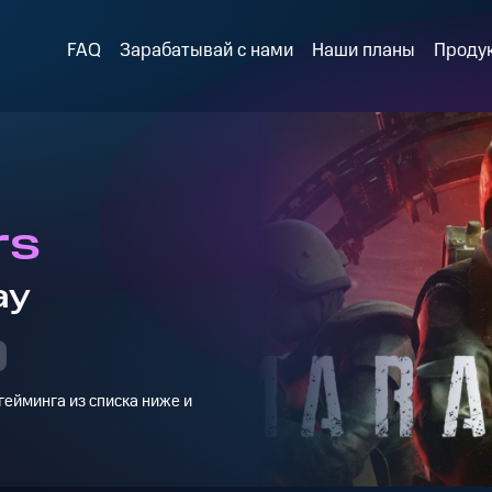
FAQ
Зарабатывай с нами
Наши планы
Проду
rs
ay
ейминга из списка ниже и