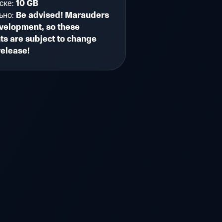
ске:
10 GB
ьно:
Be advised! Marauders
development, so these
s are subject to change
release!