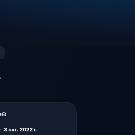
о
ре
а:
3 окт. 2022 г.