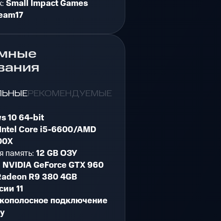
к:
Small Impact Games
eam17
мные
вания
ЛЬНЫЕ
РЕКОМЕНДУЕМЫЕ
s 10 64-bit
Intel Core i5-6600/AMD
00X
я память:
12 GB ОЗУ
:
NVIDIA GeForce GTX 960
adeon R9 380 4GB
сии 11
кополосное подключение
ту