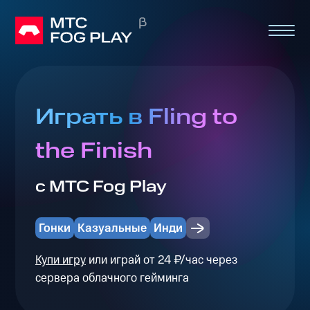
Играть в Fling to
the Finish
с МТС Fog Play
Гонки
Казуальные
Инди
Купи игру
или играй от 24 ₽/час через
сервера облачного гейминга