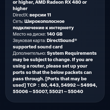
or higher, AMD Radeon RX 480 or
higher
DirectX:
версии 11
Сеть:
Широкополосное
подключение к интернету
Место на диске:
140 GB
Звуковая карта:
DirectSound®
supported sound card
Дополнительно:
System Requirements
may be subject to change. If you are
using a router, please set up your
ports so that the below packets can
pass through. [Ports that may be
used] TCP：80, 443, 54992～54994,
55006～55007, 55021～55040