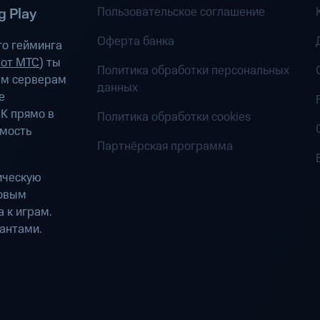
Пользовательское соглашение
 Play
Оферта банка
о гейминга
 от МТС
) ты
Политика обработки персональных
ым серверам
данных
е
К прямо в
Политика обработки cookies
имость
Партнёрская программа
ическую
ровым
 к играм.
антами.