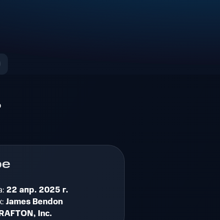
о
ре
а:
22 апр. 2025 г.
к:
James Bendon
RAFTON, Inc.