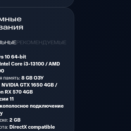
мные
вания
ЛЬНЫЕ
РЕКОМЕНДУЕМЫЕ
s 10 64-bit
Intel Core i3-13100 / AMD
00
я память:
8 GB ОЗУ
:
NVIDIA GTX 1650 4GB /
n RX 570 4GB
сии 11
кополосное подключение
ту
ске:
2 GB
рта:
DirectX compatible