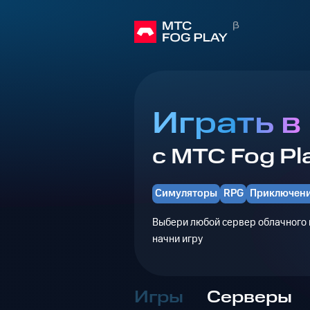
Играть в
с МТС Fog Pl
Симуляторы
RPG
Приключен
Выбери любой сервер облачного г
начни игру
Игры
Серверы