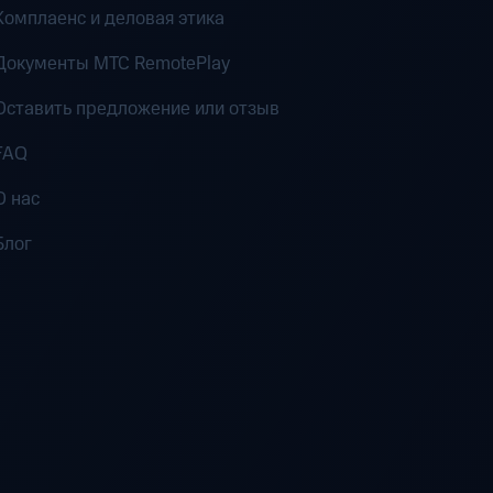
Комплаенс и деловая этика
Документы MTC RemotePlay
Оставить предложение или отзыв
FAQ
О нас
Блог