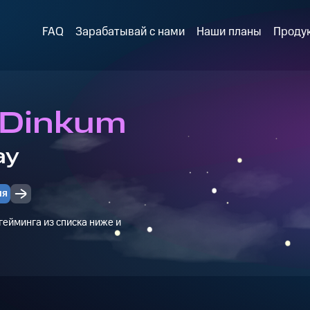
FAQ
Зарабатывай с нами
Наши планы
Проду
 Dinkum
ay
ия
ейминга из списка ниже и