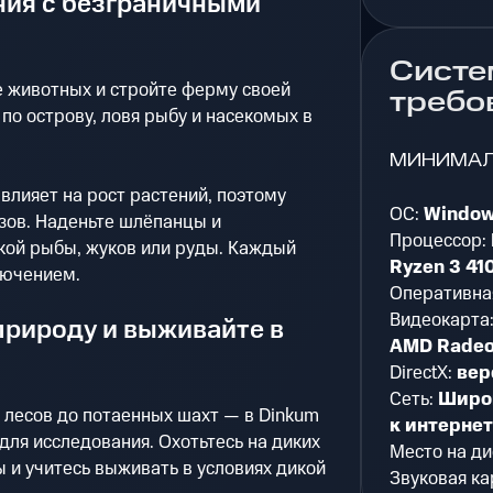
ия с безграничными
Систе
е животных и стройте ферму своей
требо
по острову, ловя рыбу и насекомых в
МИНИМА
влияет на рост растений, поэтому
ОС:
Window
зов. Наденьте шлёпанцы и
Процессор:
кой рыбы, жуков или руды. Каждый
Ryzen 3 41
лючением.
Оперативна
Видеокарта
природу и выживайте в
AMD Radeo
DirectX:
вер
Сеть:
Широ
 лесов до потаенных шахт — в Dinkum
к интерне
для исследования. Охотьтесь на диких
Место на ди
 и учитесь выживать в условиях дикой
Звуковая ка