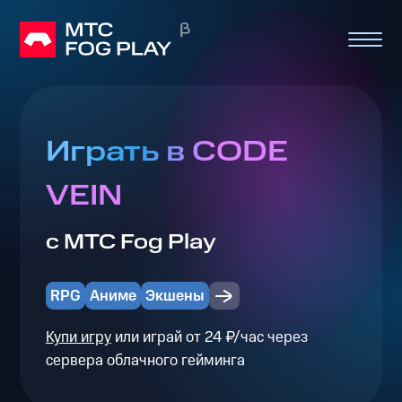
Играть в CODE
VEIN
с МТС Fog Play
RPG
Аниме
Экшены
Купи игру
или играй от 24 ₽/час через
сервера облачного гейминга