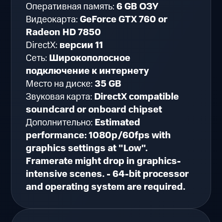
Оперативная память:
6 GB ОЗУ
Видеокарта:
GeForce GTX 760 or
Radeon HD 7850
DirectX:
версии 11
Сеть:
Широкополосное
подключение к интернету
Место на диске:
35 GB
Звуковая карта:
DirectX compatible
soundcard or onboard chipset
Дополнительно:
Estimated
performance: 1080p/60fps with
graphics settings at "Low".
Framerate might drop in graphics-
intensive scenes. - 64-bit processor
and operating system are required.