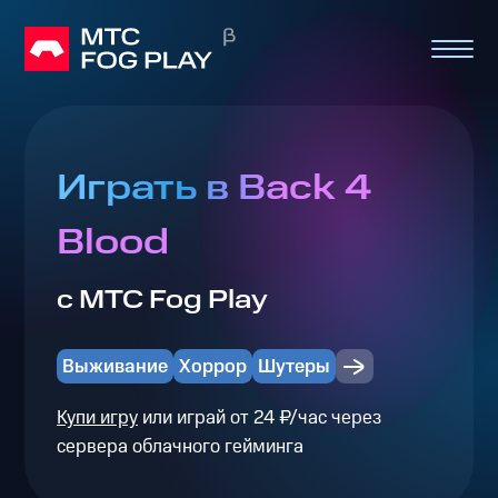
Играть в Back 4
Blood
с МТС Fog Play
Выживание
Хоррор
Шутеры
Купи игру
или играй от 24 ₽/час через
сервера облачного гейминга