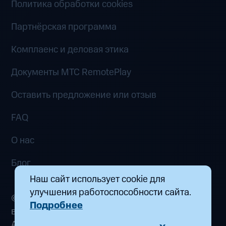
Политика обработки cookies
Партнёрская программа
Комплаенс и деловая этика
Документы MTC RemotePlay
Оставить предложение или отзыв
FAQ
О нас
Блог
Наш сайт использует cookie для
улучшения работоспособности сайта.
© 2026 ООО «Маркетплейс распределенных
Подробнее
вычислений». Все права защищены
Адрес: 115432, г. Москва, пр-кт Андропова, д.