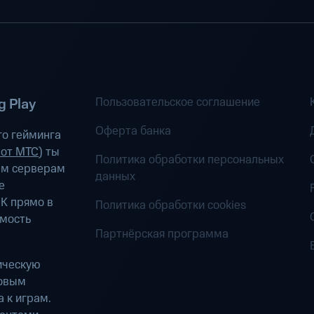
Пользовательское соглашение
 Play
Оферта банка
о гейминга
 от МТС
) ты
Политика обработки персональных
ым серверам
данных
е
К прямо в
Политика обработки cookies
имость
Партнёрская программа
ическую
ровым
 к играм.