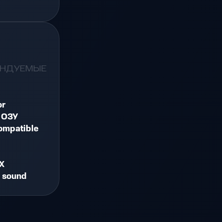
ЕНДУЕМЫЕ
or
 ОЗУ
ompatible
X
d sound