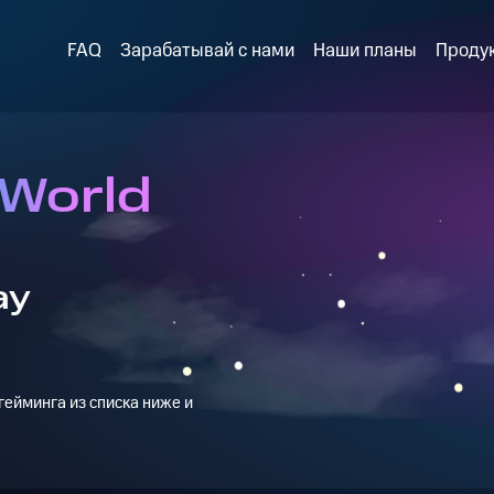
FAQ
Зарабатывай с нами
Наши планы
Проду
 World
ay
ейминга из списка ниже и