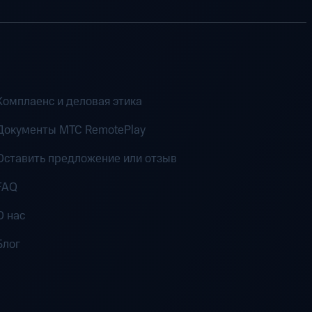
Комплаенс и деловая этика
Документы MTC RemotePlay
Оставить предложение или отзыв
FAQ
О нас
Блог