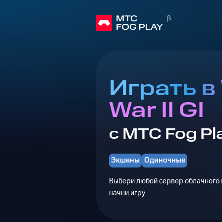
Играть в
War II GI
с МТС Fog Pl
Экшены
Одиночные
Выбери любой сервер облачного г
начни игру