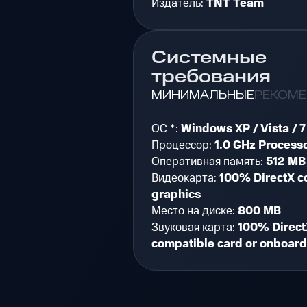
Издатель:
TNT Team
Системные
требования
МИНИМАЛЬНЫЕ
РЕКОМ
ОС *:
Windows XP / Vista / 7
Процессор:
1.0 GHz Process
Оперативная память:
512 MB
Видеокарта:
100% DirectX c
graphics
Место на диске:
800 MB
Звуковая карта:
100% Direct
compatible card or onboar