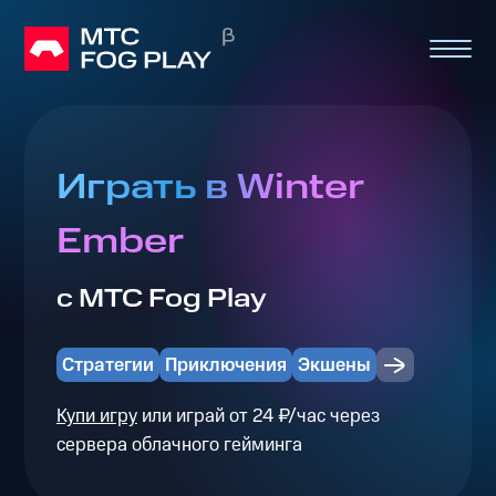
Играть в Winter
Ember
с МТС Fog Play
Стратегии
Приключения
Экшены
Купи игру
или играй от 24 ₽/час через
сервера облачного гейминга