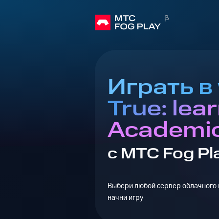
Играть в 
True: lear
Academic
с МТС Fog Pl
Выбери любой сервер облачного г
начни игру