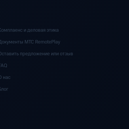
Комплаенс и деловая этика
Документы MTC RemotePlay
Оставить предложение или отзыв
FAQ
О нас
Блог