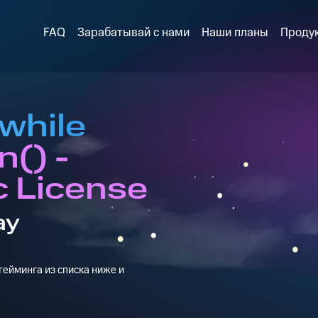
FAQ
Зарабатывай с нами
Наши планы
Проду
while
n() -
 License
ay
ейминга из списка ниже и