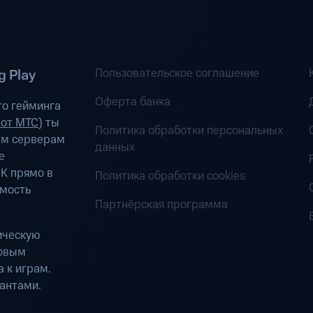
Пользовательское соглашение
 Play
Оферта банка
о гейминга
 от МТС
) ты
Политика обработки персональных
ым серверам
данных
е
К прямо в
Политика обработки cookies
имость
Партнёрская программа
ическую
ровым
 к играм.
антами.