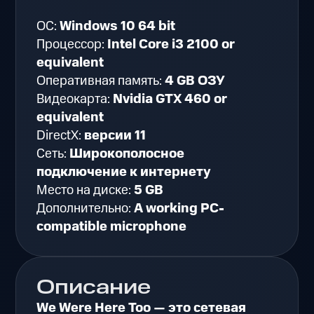
ОС:
Windows 10 64 bit
Процессор:
Intel Core i3 2100 or
equivalent
Оперативная память:
4 GB ОЗУ
Видеокарта:
Nvidia GTX 460 or
equivalent
DirectX:
версии 11
Сеть:
Широкополосное
подключение к интернету
Место на диске:
5 GB
Дополнительно:
A working PC-
compatible microphone
Описание
We Were Here Too — это сетевая