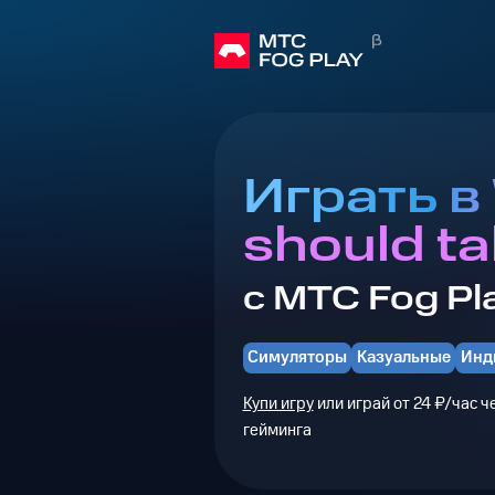
Играть в
should ta
с МТС Fog Pl
Симуляторы
Казуальные
Инд
Купи игру
или играй от 24 ₽/час 
гейминга