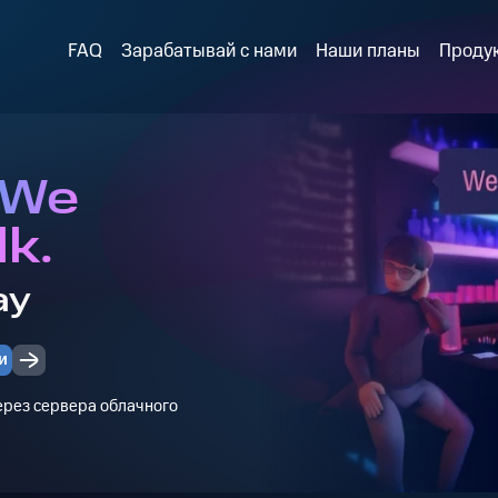
FAQ
Зарабатывай с нами
Наши планы
Проду
 We
lk.
ay
и
через сервера облачного