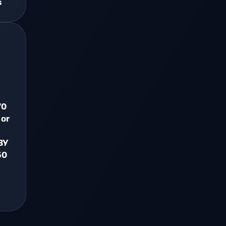
s
70
 or
ЗУ
50