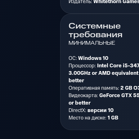
Издатель:
Whitethorn Game
Системные
требования
МИНИМАЛЬНЫЕ
ОС:
Windows 10
Процессор:
Intel Core i5-34
3.00GHz or AMD equivalent
better
Оперативная память:
2 GB О
Видеокарта:
GeForce GTX 5
or better
DirectX:
версии 10
Место на диске:
1 GB