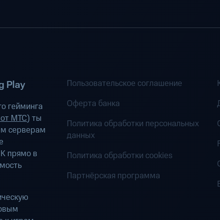
Пользовательское соглашение
 Play
Оферта банка
о гейминга
 от МТС
) ты
Политика обработки персональных
ым серверам
данных
е
К прямо в
Политика обработки cookies
имость
Партнёрская программа
ическую
ровым