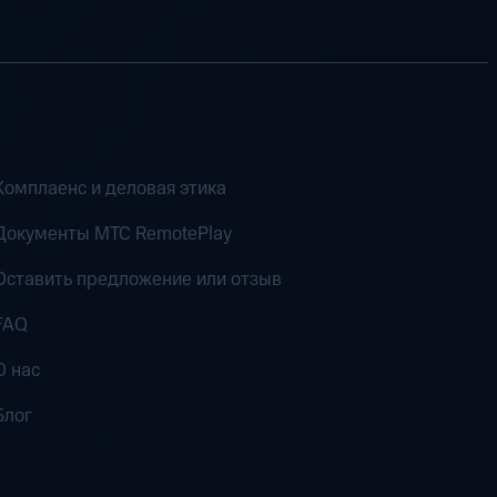
Комплаенс и деловая этика
Документы MTC RemotePlay
Оставить предложение или отзыв
FAQ
О нас
Блог