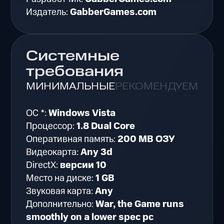
Издатель:
GabberGames.com
Системные
требования
МИНИМАЛЬНЫЕ
РЕКОМЕНДУЕМЫЕ
ОС *:
Windows Vista
Процессор:
1.8 Dual Core
Оперативная память:
200 MB ОЗУ
Видеокарта:
Any 3d
DirectX:
версии 10
Место на диске:
1 GB
Звуковая карта:
Any
Дополнительно:
War, the Game runs
smoothly on a lower spec pc