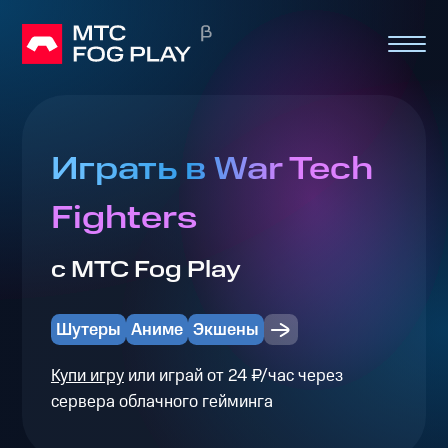
Играть в War Tech
Fighters
с МТС Fog Play
Шутеры
Аниме
Экшены
Купи игру
или играй от 24 ₽/час через
сервера облачного гейминга