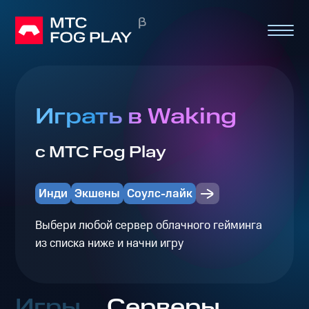
Играть в Waking
с МТС Fog Play
Инди
Экшены
Соулс-лайк
Выбери любой сервер облачного гейминга
из списка ниже и начни игру
Игры
Серверы