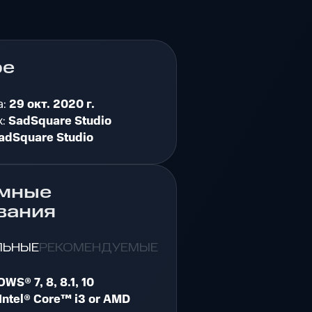
ре
а:
29 окт. 2020 г.
к:
SadSquare Studio
adSquare Studio
мные
вания
ЛЬНЫЕ
РЕКОМЕНДУЕМЫЕ
WS® 7, 8, 8.1, 10
Intel® Core™ i3 or AMD