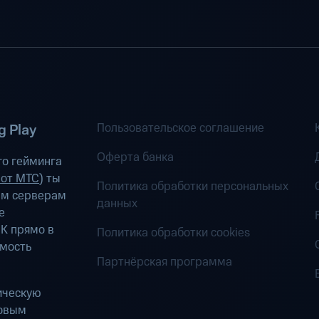
Пользовательское соглашение
 Play
Оферта банка
о гейминга
 от МТС
) ты
Политика обработки персональных
ым серверам
данных
е
К прямо в
Политика обработки cookies
имость
Партнёрская программа
ическую
ровым