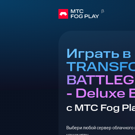
Играть в
TRANSF
BATTLE
- Deluxe 
с МТС Fog Pl
Выбери любой сервер облачного г