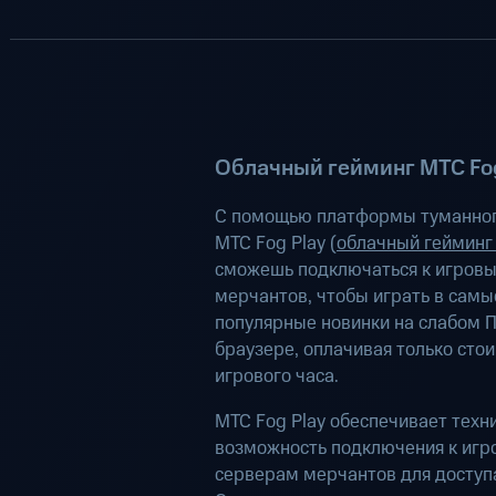
Облачный гейминг МТС Fog
С помощью платформы туманног
МТС Fog Play (
облачный гейминг
сможешь подключаться к игров
мерчантов, чтобы играть в самы
популярные новинки на слабом П
браузере, оплачивая только сто
игрового часа.
МТС Fog Play обеспечивает техн
возможность подключения к иг
серверам мерчантов для доступа