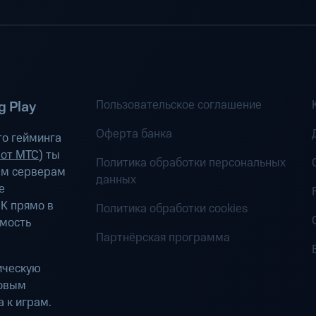
Пользовательское соглашение
 Play
Оферта банка
о гейминга
 от МТС
) ты
Политика обработки персональных
ым серверам
данных
е
К прямо в
Политика обработки cookies
имость
Партнёрская программа
ическую
ровым
 к играм.