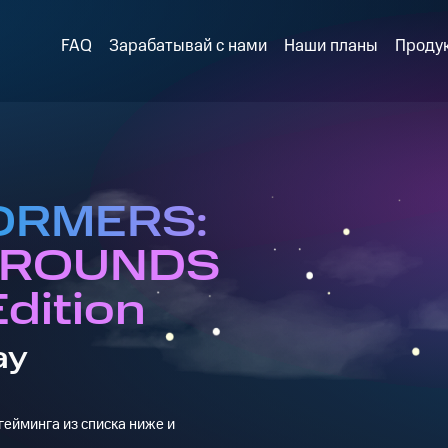
FAQ
Зарабатывай с нами
Наши планы
Проду
ORMERS:
GROUNDS
Edition
ay
ейминга из списка ниже и