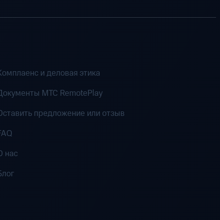
Комплаенс и деловая этика
Документы MTC RemotePlay
Оставить предложение или отзыв
FAQ
О нас
Блог