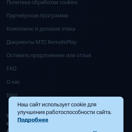
Политика обработки cookies
Партнёрская программа
Комплаенс и деловая этика
Документы MTC RemotePlay
Оставить предложение или отзыв
FAQ
О нас
Блог
Наш сайт использует cookie для
улучшения работоспособности сайта.
© 2026 ООО «Маркетплейс распределенных
Подробнее
вычислений». Все права защищены
Адрес: 115432, г. Москва, пр-кт Андропова, д.