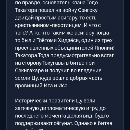
по правде, основатель клана Тодо
Такатора пошел на войну Сэнгоку
Дзидай простым асигару, то есть
крестьянином-пехотинцем. И что с
того? А то, что таким же асигару когда-
то был и Тоётоми Хидэёси, один из трех
прославленных объединителей Японии!
Такатора Тода предусмотрительно встал
на сторону Токугавы в битве при
Сэкигахаре и получил во владение
земли Цу, куда вошла добрая часть
провинций Ига и Исэ.
Исторически правители Цу вели
затяжную дипломатическую игру, до
последнего момента делая вид, будто
поддерживают сёгунат. Однако в битве