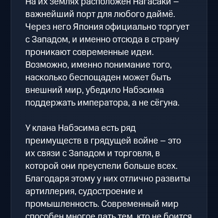
На их землях расположен Нагасаки –
важнейший порт для любого даймё.
Через него Япония официально торгует
с Западом, и именно отсюда в страну
проникают современные идеи.
Возможно, именно понимание того,
насколько беспощаден может быть
внешний мир, убедило Набэсима
поддержать императора, а не сёгуна.
У клана Набэсима есть ряд
преимуществ в грядущей войне – это
их связи с Западом и торговля, в
которой они преуспели больше всех.
Благодаря этому у них отлично развиты
артиллерия, судостроение и
промышленность. Современный мир
способен многое дать тем, кто не боится