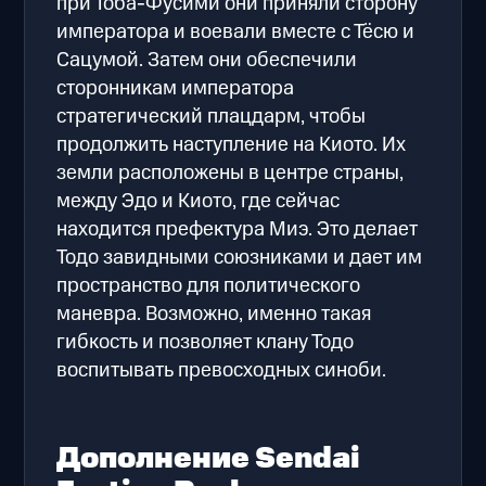
при Тоба-Фусими они приняли сторону
императора и воевали вместе с Тёсю и
Сацумой. Затем они обеспечили
сторонникам императора
стратегический плацдарм, чтобы
продолжить наступление на Киото. Их
земли расположены в центре страны,
между Эдо и Киото, где сейчас
находится префектура Миэ. Это делает
Тодо завидными союзниками и дает им
пространство для политического
маневра. Возможно, именно такая
гибкость и позволяет клану Тодо
воспитывать превосходных синоби.
Дополнение Sendai