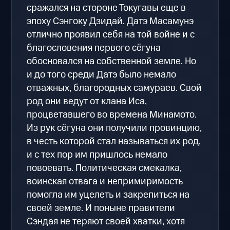
сражался на стороне Токугавы еще в
эпоху Сэнгоку Дзидай. Датэ Масамунэ
отлично проявил себя на той войне и с
благословения первого сёгуна
обосновался на собственной земле. Но
и до того среди Датэ было немало
отважных, благородных самураев. Свой
род они ведут от клана Иса,
процветавшего во времена Минамото.
Из рук сёгуна они получили провинцию,
в честь которой стал называться их род,
и с тех пор им пришлось немало
повоевать. Политическая смекалка,
воинская отвага и непримиримость
помогла им уцелеть и закрепиться на
своей земле. И поныне правители
Сэндая не теряют своей хватки, хотя