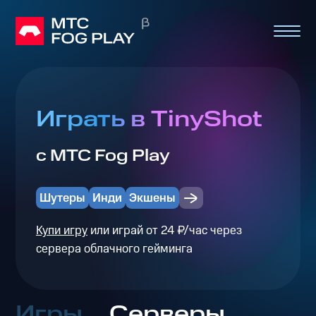
Играть в TinyShot
с МТС Fog Play
Шутеры
Инди
Экшены
Купи игру
или играй от 24 ₽/час через
сервера облачного гейминга
Игры
Серверы