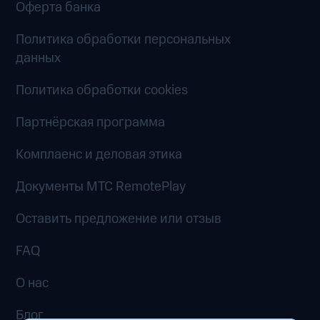
Оферта банка
Политика обработки персональных
данных
Политика обработки cookies
Партнёрская программа
Комплаенс и деловая этика
Документы MTC RemotePlay
Оставить предложение или отзыв
FAQ
О нас
Блог