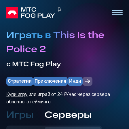
Играть в This Is the
Police 2
с МТС Fog Play
Стратегии
Приключения
Инди
Купи игру
или играй от 24 ₽/час через сервера
облачного гейминга
Игры
Серверы