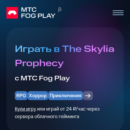
Играть в The Skylia
Prophecy
с МТС Fog Play
RPG
Хоррор
Приключения
Купи игру
или играй от 24 ₽/час через
сервера облачного гейминга