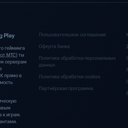
Пользовательское соглашение
 Play
Оферта банка
о гейминга
 от МТС
) ты
Политика обработки персональных
ым серверам
данных
е
К прямо в
Политика обработки cookies
имость
Партнёрская программа
ическую
ровым
 к играм.
антами.