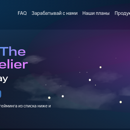
FAQ
Зарабатывай с нами
Наши планы
Проду
 The
elier
ay
ейминга из списка ниже и