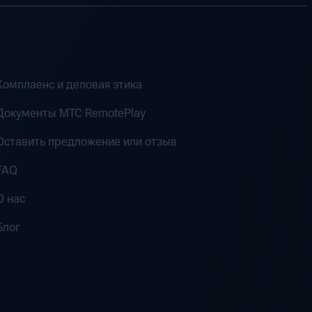
Комплаенс и деловая этика
Документы MTC RemotePlay
Оставить предложение или отзыв
FAQ
О нас
Блог