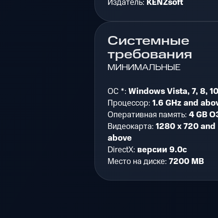
Издатель:
KENZsoft
Системные
требования
МИНИМАЛЬНЫЕ
ОС *:
Windows Vista, 7, 8, 1
Процессор:
1.6 GHz and abo
Оперативная память:
4 GB О
Видеокарта:
1280 x 720 and
above
DirectX:
версии 9.0c
Место на диске:
7200 MB