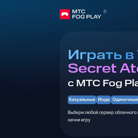
Играть в
Secret At
с МТС Fog Pl
Казуальные
Инди
Одиночные
Выбери любой сервер облачного г
начни игру