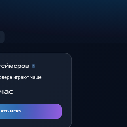
геймеров
рвере играют чаще
час
АТЬ ИГРУ