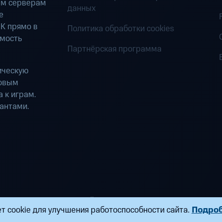
ым серверам
данных
е
К прямо в
Политика обработки cookies
имость
Партнёрская программа
ическую
ровым
 к играм.
антами.
ределенных вычислений». Все права защищены
т cookie для улучшения работоспособности сайта.
Подро
ндропова, д. 18, к. 9 Почта:
fogplay@mts.ru