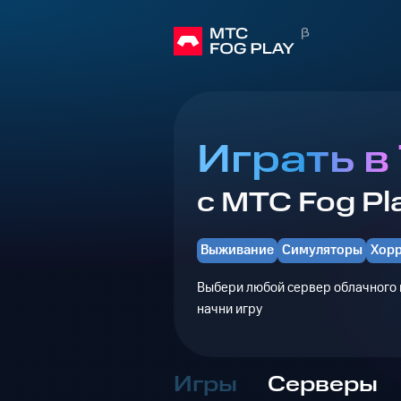
Играть в 
с МТС Fog Pl
Выживание
Симуляторы
Хор
Выбери любой сервер облачного г
начни игру
Игры
Серверы