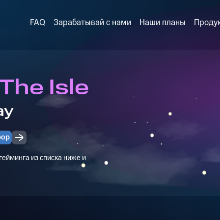
FAQ
Зарабатывай с нами
Наши планы
Проду
The Isle
ay
рор
ейминга из списка ниже и