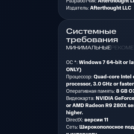
Разработчик:
Afterthought L
Издатель:
Afterthought LLC
Системные
требования
МИНИМАЛЬНЫЕ
РЕКОМ
ОС *:
Windows 7 64-bit or la
ONLY)
Процессор:
Quad-core Intel
processor, 3.0 GHz or faster
Оперативная память:
8 GB О
Видеокарта:
NVIDIA GeForc
or AMD Radeon R9 280X ser
higher.
DirectX:
версии 11
Сеть:
Широкополосное по