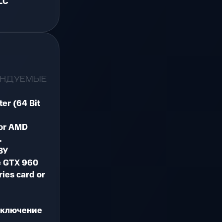
LC
ЕНДУЕМЫЕ
ter (64 Bit
 or AMD
.
ЗУ
e GTX 960
ies card or
дключение