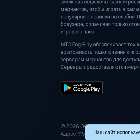
сможешь подключаться к игров
мерчантов, чтобы играть в самы
популярные новинки на слабом П
браузере, оплачивая только сто
игрового часа.
МТС Fog Play обеспечивает техн
возможность подключения к иг
серверам мерчантов для доступа
Серверы предоставляются мерч
© 2026 ООО «Маркетплейс расп
Наш сайт используе
Адрес: 115432, г. Москва, пр-кт А