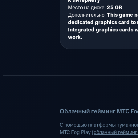
к интернету
Место на диске:
25 GB
Дополнительно:
This game n
dedicated graphics card to 
Integrated graphics cards wi
work.
Облачный гейминг МТС Fog
С помощью платформы туманног
МТС Fog Play (
облачный гейминг