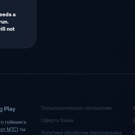
eeds a
run.
ll not
Пользовательское соглашение
 Play
Оферта банка
о гейминга
 от МТС
) ты
Политика обработки персональных