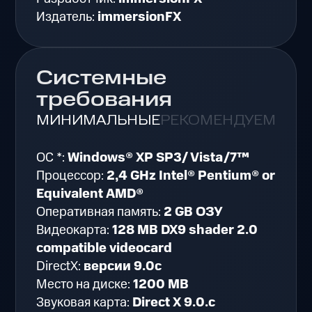
Издатель:
immersionFX
Системные
требования
МИНИМАЛЬНЫЕ
РЕКОМЕНДУЕМЫЕ
ОС *:
Windows® XP SP3/ Vista/7™
Процессор:
2,4 GHz Intel® Pentium® or
Equivalent AMD®
Оперативная память:
2 GB ОЗУ
Видеокарта:
128 MB DX9 shader 2.0
compatible videocard
DirectX:
версии 9.0c
Место на диске:
1200 MB
Звуковая карта:
Direct X 9.0.c