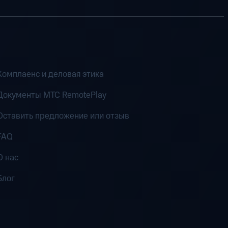
Комплаенс и деловая этика
Документы MTC RemotePlay
Оставить предложение или отзыв
FAQ
О нас
Блог