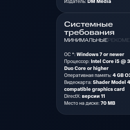
Издатель:
DM Media
Системные
требования
МИНИМАЛЬНЫЕ
РЕКОМ
ОС *:
Windows 7 or newer
Процессор:
Intel Core i5 @ 
Duo Core or higher
Оперативная память:
4 GB О
Видеокарта:
Shader Model 4
compatible graphics card
DirectX:
версии 11
Место на диске:
70 MB