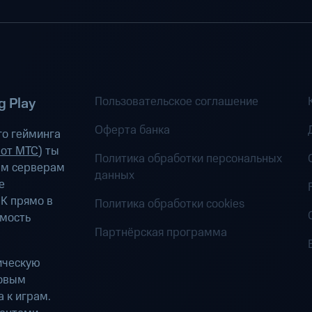
Пользовательское соглашение
 Play
Оферта банка
о гейминга
 от МТС
) ты
Политика обработки персональных
ым серверам
данных
е
К прямо в
Политика обработки cookies
имость
Партнёрская программа
ическую
ровым
 к играм.