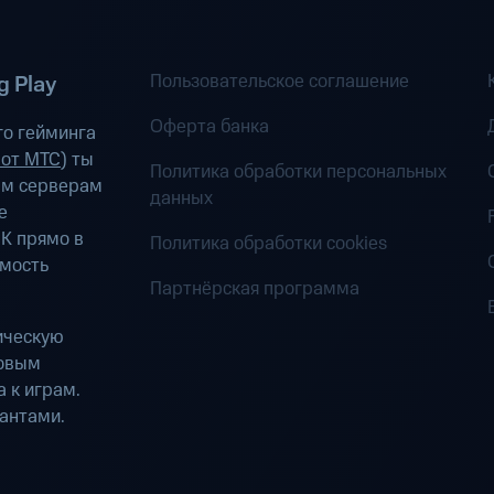
Пользовательское соглашение
 Play
Оферта банка
о гейминга
 от МТС
) ты
Политика обработки персональных
ым серверам
данных
е
К прямо в
Политика обработки cookies
имость
Партнёрская программа
ическую
ровым
 к играм.
антами.