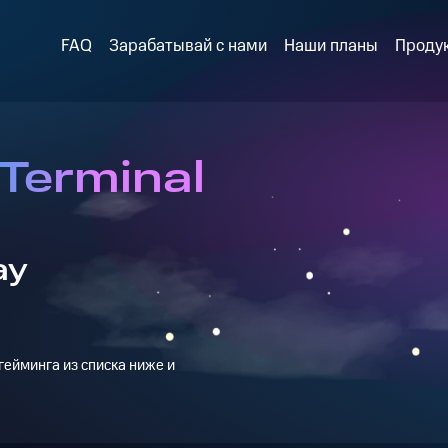
FAQ
Зарабатывай с нами
Наши планы
Проду
 Terminal
ay
ейминга из списка ниже и