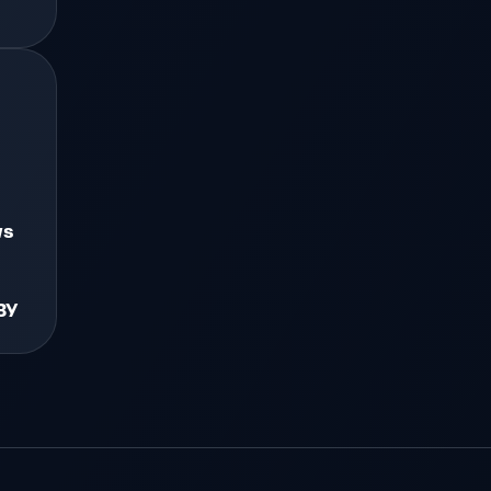
ws
ЗУ