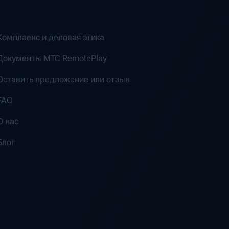
Комплаенс и деловая этика
Документы MTC RemotePlay
Оставить предложение или отзыв
FAQ
О нас
Блог