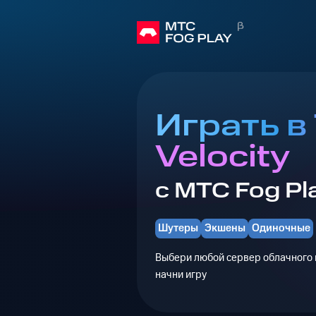
Играть в
Velocity
с МТС Fog Pl
Шутеры
Экшены
Одиночные
Выбери любой сервер облачного г
начни игру