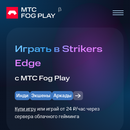
Играть в Strikers
Edge
с МТС Fog Play
Инди
Экшены
Аркады
Купи игру
или играй от 24 ₽/час через
сервера облачного гейминга