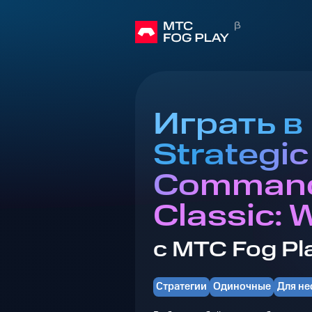
Играть в
Strategic
Comman
Classic: 
с МТС Fog Pl
Стратегии
Одиночные
Для не