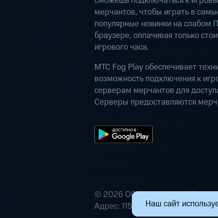
сможешь подключаться к игров
мерчантов, чтобы играть в самы
популярные новинки на слабом П
браузере, оплачивая только сто
игрового часа.
МТС Fog Play обеспечивает техн
возможность подключения к иг
серверам мерчантов для доступа
Серверы предоставляются мерч
© 2026 ООО «Маркетплейс расп
Наш сайт используе
Адрес: 115432, г. Москва, пр-кт А