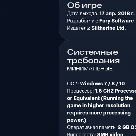
Об игре
Дата выхода:
17 апр. 2018 г.
Разработчик:
Fury Software
Издатель:
Slitherine Ltd.
Системные
требования
МИНИМАЛЬНЫЕ
ОС *:
Windows 7 / 8 / 10
Процессор:
1.5 GHZ Process
or Equivalent (Running the
game in higher resolution
requires more processing
power.)
Оперативная память:
2 GB О
Видеокарта:
8MB video