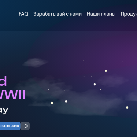
FAQ
Зарабатывай с нами
Наши планы
Проду
d
WWII
ay
скольких