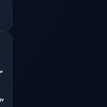
or
ЗУ