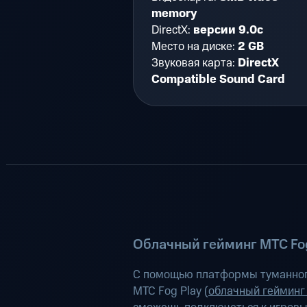
memory
DirectX:
версии 9.0c
Место на диске:
2 GB
Звуковая карта:
DirectX
Compatible Sound Card
Облачный гейминг МТС Fog
С помощью платформы туманног
МТС Fog Play (
облачный гейминг