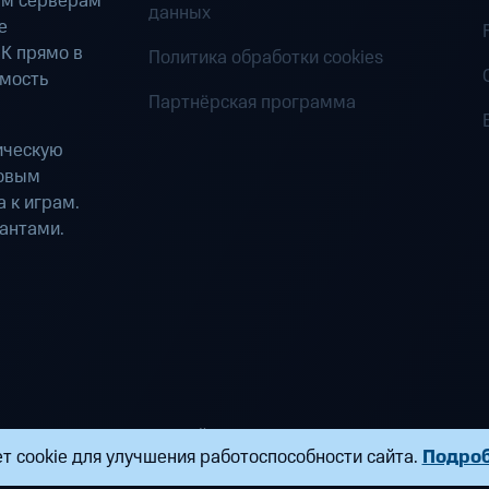
ым серверам
данных
е
К прямо в
Политика обработки cookies
имость
Партнёрская программа
ическую
ровым
 к играм.
антами.
ределенных вычислений». Все права защищены
т cookie для улучшения работоспособности сайта.
Подро
ндропова, д. 18, к. 9 Почта:
fogplay@mts.ru