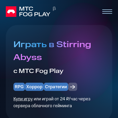
Играть в Stirring
Abyss
с МТС Fog Play
RPG
Хоррор
Стратегии
Купи игру
или играй от 24 ₽/час через
сервера облачного гейминга