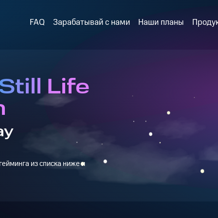
FAQ
Зарабатывай с нами
Наши планы
Проду
till Life
n
ay
ейминга из списка ниже и