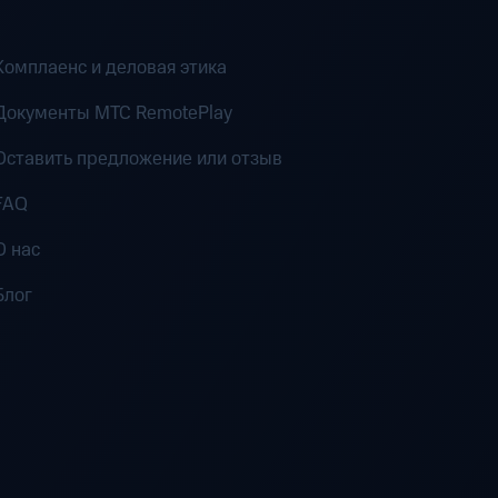
Комплаенс и деловая этика
Документы MTC RemotePlay
Оставить предложение или отзыв
FAQ
О нас
Блог