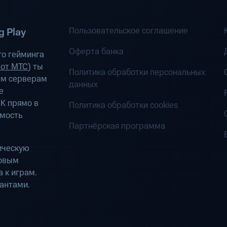
Пользовательское соглашение
 Play
Оферта банка
о гейминга
 от МТС
) ты
Политика обработки персональных
ым серверам
данных
е
К прямо в
Политика обработки cookies
имость
Партнёрская программа
ическую
ровым
 к играм.
антами.