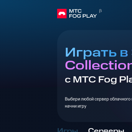
Играть в S
Collectio
с МТС Fog Pl
Выбери любой сервер облачного г
начни игру
Игры
Серверы