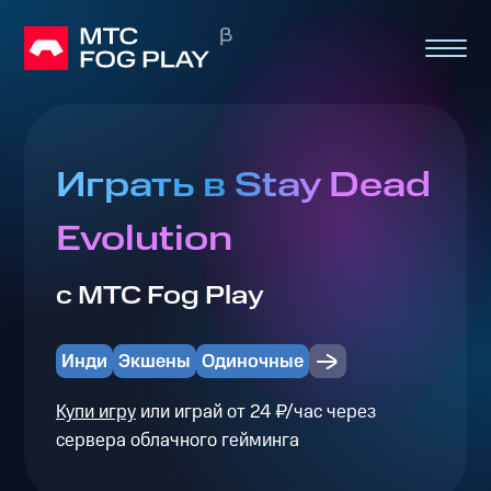
Играть в Stay Dead
Evolution
с МТС Fog Play
Инди
Экшены
Одиночные
Купи игру
или играй от 24 ₽/час через
сервера облачного гейминга