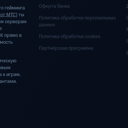
Оферта банка
о гейминга
 от МТС
) ты
Политика обработки персональных
ым серверам
данных
е
К прямо в
Политика обработки cookies
имость
Партнёрская программа
ическую
ровым
 к играм.
антами.