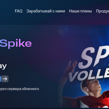
FAQ
Зарабатывай с нами
Наши планы
Проду
 Spike
l
ay
е
через сервера облачного