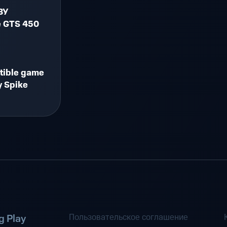
ЗУ
e GTS 450
tible game
y Spike
Пользовательское соглашение
 Play