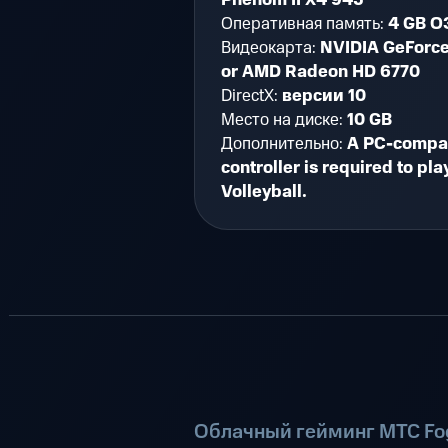
Оперативная память:
4 GB О
Видеокарта:
NVIDIA GeForc
or AMD Radeon HD 6770
DirectX:
версии 10
Место на диске:
10 GB
Дополнительно:
A PC-compa
controller is required to pla
Volleyball.
Облачный гейминг МТС Fog