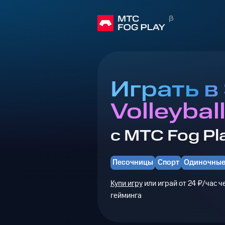
Играть в
Volleybal
с МТС Fog Pl
Песочницы
Спорт
Одиночны
Купи игру
или играй от 24 ₽/час 
гейминга