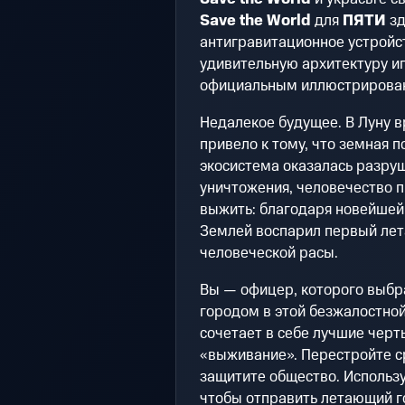
Save the World
для
ПЯТИ
зд
антигравитационное устройств
удивительную архитектуру игр
официальным иллюстрирован
Недалекое будущее. В Луну в
привело к тому, что земная п
экосистема оказалась разруш
уничтожения, человечество 
выжить: благодаря новейшей
Землей воспарил первый лет
человеческой расы.
Вы — офицер, которого выб
городом в этой безжалостной
сочетает в себе лучшие черт
«выживание». Перестройте ср
защитите общество. Использу
чтобы отправить летающий г