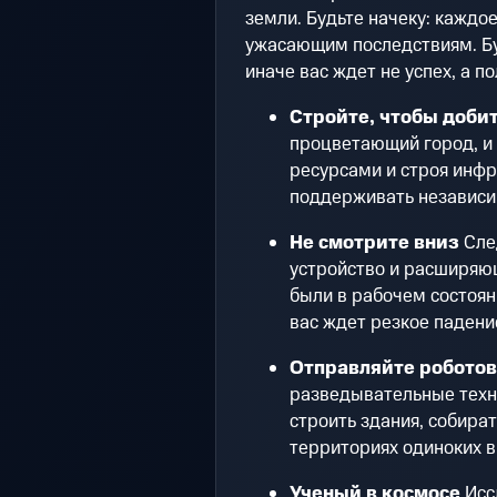
земли. Будьте начеку: каждо
ужасающим последствиям. Бу
иначе вас ждет не успех, а п
Стройте, чтобы добит
процветающий город, и 
ресурсами и строя инфр
поддерживать независи
Не смотрите вниз
Сле
устройство и расширяю
были в рабочем состояни
вас ждет резкое падени
Отправляйте роботов
разведывательные техно
строить здания, собира
территориях одиноких 
Ученый в космосе
Исс