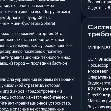
Разработчи
аний, включая незаменимое
Издатель:
A
о. Но это еще не все. Погрузитесь в
ы Sphere — Flying Cities с
ным мини-буклетом Sphere!
Систе
требо
резался огромный астероид. Это
оверхность стала необитаема: вся
ена. Столкнувшись с угрозой полного
МИНИМА
предприняло последнюю попытку
 антигравитационной технологии над
ОС *:
Windo
ающий город — последний бастион
Процессор:
Processor
Оперативна
рали для управления первым летающим
Видеокарта
 уникальной стратегии, которая
R7 370 (or 
ы игр жанров «градостроение» и
DirectX:
вер
еду, которая кажется необитаемой, и
Место на ди
йте антигравитационное устройство,
Звуковая ка
ород в опасные неисследованные