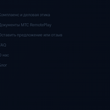
Комплаенс и деловая этика
Документы MTC RemotePlay
Оставить предложение или отзыв
FAQ
О нас
Блог