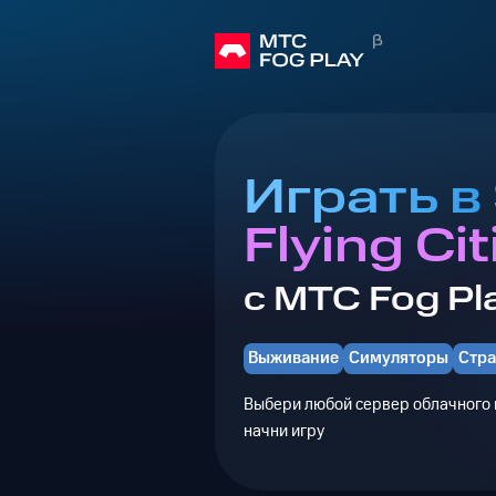
Играть в 
Flying Cit
с МТС Fog Pl
Выживание
Симуляторы
Стра
Выбери любой сервер облачного г
начни игру