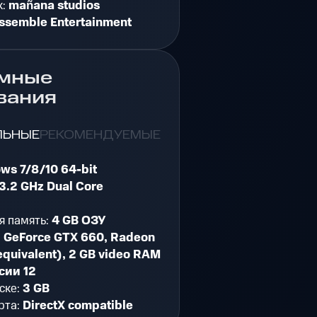
к:
mañana studios
ssemble Entertainment
мные
вания
ЛЬНЫЕ
РЕКОМЕНДУЕМЫЕ
ws 7/8/10 64-bit
3.2 GHz Dual Core
я память:
4 GB ОЗУ
:
GeForce GTX 660, Radeon
equivalent), 2 GB video RAM
сии 12
ске:
3 GB
рта:
DirectX compatible