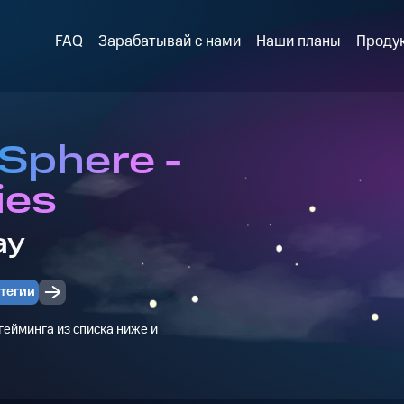
FAQ
Зарабатывай с нами
Наши планы
Проду
Sphere -
ies
ay
тегии
ейминга из списка ниже и