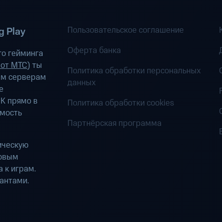
Пользовательское соглашение
 Play
Оферта банка
о гейминга
 от МТС
) ты
Политика обработки персональных
ым серверам
данных
е
К прямо в
Политика обработки cookies
имость
Партнёрская программа
ическую
ровым
 к играм.
антами.