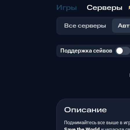
Игры
Серверы
Все серверы
Авт
Поддержка сейвов
Описание
Поднимайтесь все выше в иг
Save the World
и украсьте с