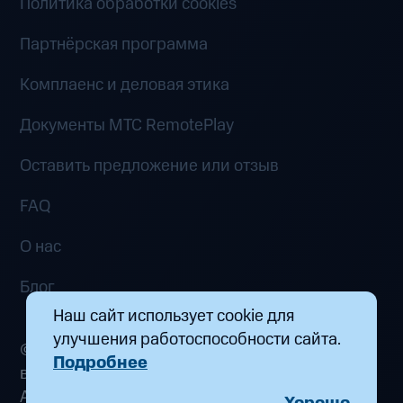
Политика обработки cookies
Партнёрская программа
Комплаенс и деловая этика
Документы MTC RemotePlay
Оставить предложение или отзыв
FAQ
О нас
Блог
Наш сайт использует cookie для
улучшения работоспособности сайта.
© 2026 ООО «Маркетплейс распределенных
Подробнее
вычислений». Все права защищены
Адрес: 115432, г. Москва, пр-кт Андропова, д.