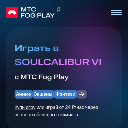
Играть в
SOULCALIBUR VI
с МТС Fog Play
Аниме
Экшены
Фэнтези
Купи игру
или играй от 24 ₽/час через
сервера облачного гейминга