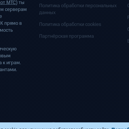
 от МТС
) ты
Политика обработки персональных
ым серверам
данных
е
К прямо в
Политика обработки cookies
имость
Партнёрская программа
ическую
ровым
 к играм.
антами.
ределенных вычислений». Все права защищены