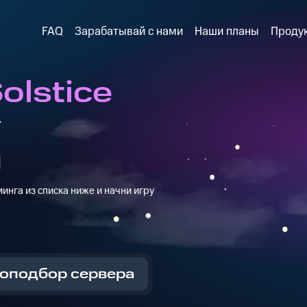
FAQ
Зарабатывай с нами
Наши планы
Проду
olstice
y
инга из списка ниже и начни игру
оподбор сервера