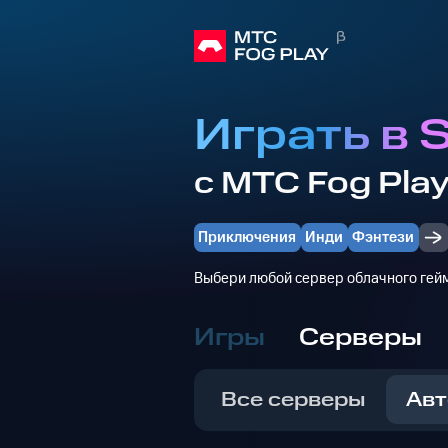
Играть в S
с МТС Fog Pla
Приключения
Инди
Фэнтези
Выбери любой сервер облачного гейм
Игры
Серверы
Все серверы
Авт