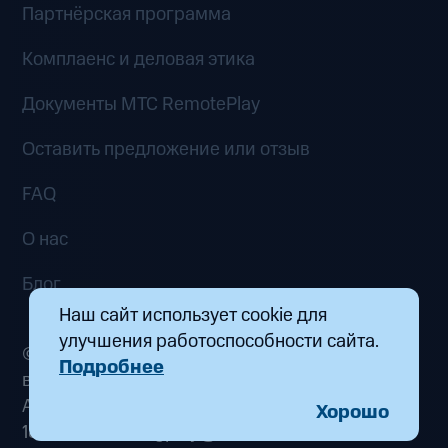
Партнёрская программа
Комплаенс и деловая этика
Документы MTC RemotePlay
Оставить предложение или отзыв
FAQ
О нас
Блог
Наш сайт использует cookie для
улучшения работоспособности сайта.
© 2026 ООО «Маркетплейс распределенных
Подробнее
вычислений». Все права защищены
Адрес: 115432, г. Москва, пр-кт Андропова, д.
Хорошо
18, к. 9 Почта:
fogplay@mts.ru