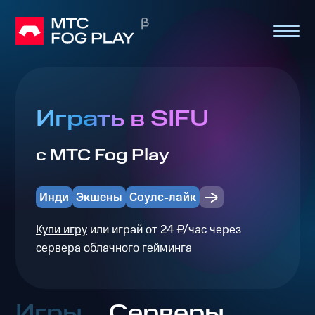
Играть в SIFU
с МТС Fog Play
Инди
Экшены
Соулс-лайк
Купи игру
или играй от 24 ₽/час через
сервера облачного гейминга
Игры
Серверы