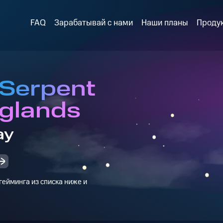
FAQ
Зарабатывай с нами
Наши планы
Проду
 Serpent
aglands
ay
ейминга из списка ниже и