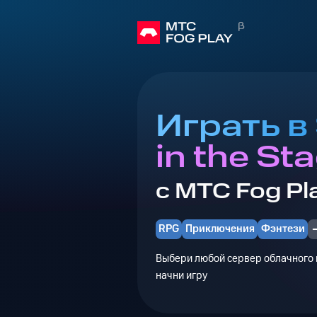
Играть в
in the St
с МТС Fog Pl
RPG
Приключения
Фэнтези
Выбери любой сервер облачного г
начни игру