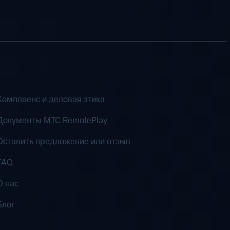
Комплаенс и деловая этика
Документы MTC RemotePlay
Оставить предложение или отзыв
FAQ
О нас
Блог