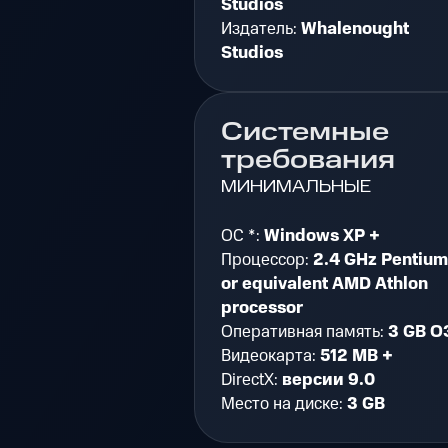
Studios
Издатель:
Whalenought
Studios
Системные
требования
МИНИМАЛЬНЫЕ
ОС *:
Windows XP +
Процессор:
2.4 GHz Pentium
or equivalent AMD Athlon
processor
Оперативная память:
3 GB О
Видеокарта:
512 MB +
DirectX:
версии 9.0
Место на диске:
3 GB