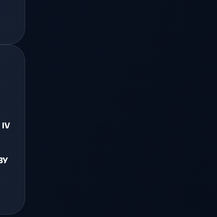
 IV
ЗУ