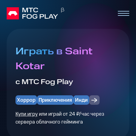
Играть в Saint
Kotar
с МТС Fog Play
Хоррор
Приключения
Инди
Купи игру
или играй от 24 ₽/час через
сервера облачного гейминга