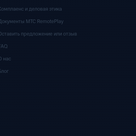
Комплаенс и деловая этика
Документы MTC RemotePlay
Оставить предложение или отзыв
FAQ
О нас
Блог