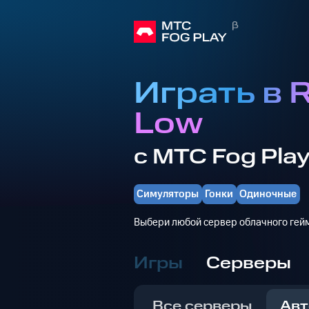
Играть в R
Low
с МТС Fog Pla
Симуляторы
Гонки
Одиночные
Выбери любой сервер облачного гейм
Игры
Серверы
Все серверы
Авт