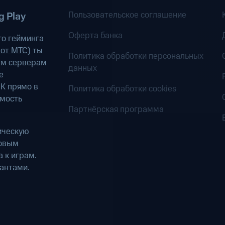
Пользовательское соглашение
 Play
Оферта банка
о гейминга
 от МТС
) ты
Политика обработки персональных
ым серверам
данных
е
К прямо в
Политика обработки cookies
имость
Партнёрская программа
ическую
ровым
 к играм.
антами.