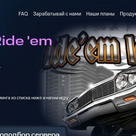
FAQ
Зарабатывай с нами
Наши планы
Проду
ide 'em
y
инга из списка ниже и начни игру
оподбор сервера