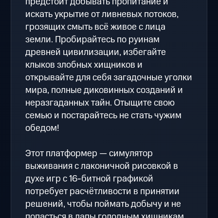
предстоит добывать пропитание и
искать укрытие от ливневых потоков,
грозящих смыть всё живое с лица
земли. Пробирайтесь по руинам
древней цивилизации, избегайте
клыков злобных хищников и
открывайте для себя загадочные уголки
мира, полные диковинных созданий и
неразгаданных тайн. Отыщите свою
семью и постарайтесь не стать чужим
обедом!
Этот платформер — симулятор
выживания с лаконичной рисовкой в
духе игр с 16-битной графикой
потребует расчётливости в принятии
решений, чтобы поймать добычу и не
попасться в лапы голодным хищникам.