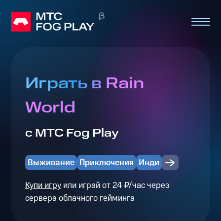
Играть в Rain
World
с МТС Fog Play
Выживание
Приключения
Инди
Купи игру
или играй от 24 ₽/час через
сервера облачного гейминга